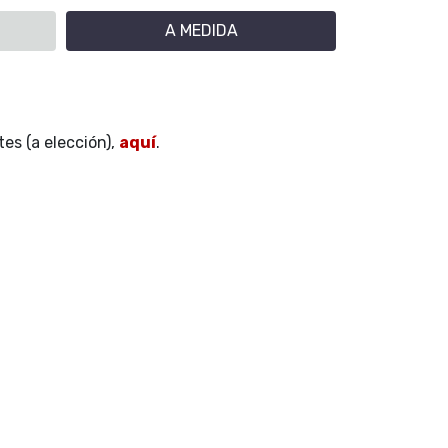
A MEDIDA
es (a elección),
aquí
.