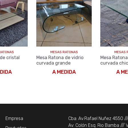
RATONAS
MESAS RATONAS
MESAS 
de cristal
Mesa Ratona de vidrio
Mesa Ratona 
curvada grande
curvada chi
DIDA
A MEDIDA
A ME
Empresa
Cba: Av.Rafael Nuñez 4550 //
Av. Colón Esq. Rio Bamba /// Vi