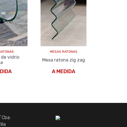
RATONAS
MESAS RATONAS
MESAS DE
de vidrio
Mesa de Cos
Mesa ratona zig zag
ca
Y Cromo
DIDA
A MEDIDA
A ME
/ Cba:
lla