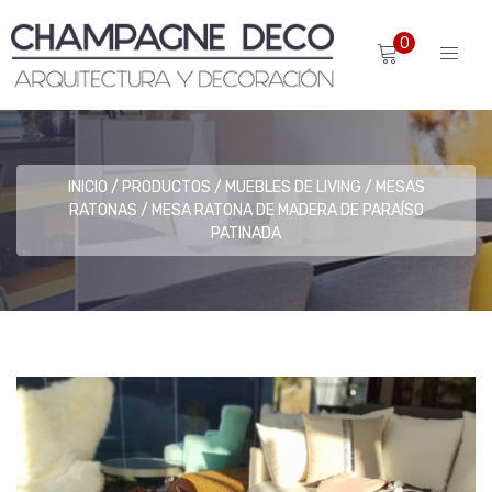
0
INICIO
PRODUCTOS
MUEBLES DE LIVING
MESAS
RATONAS
MESA RATONA DE MADERA DE PARAÍSO
PATINADA